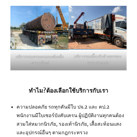
บริการรถเฮี๊ยบรับจ้างยกของ
บริการรถเครนยกแทงค์เหล็ก
ขนลงจากรถ
ขนาดใหญ่
ทำไม?ต้องเลือกใช้บริการกับเรา
ความปลอดภัย รถทุกคันมีใบ ปจ.2 และ คป.2
พนักงานมีใบเซอร์บังคับเครน ผู้ปฏิบัติงานทุกคนต้อง
สวมใส่หมวกนิรภัย, รองเท้านิรภัย, เสื้อสะท้อนแสง
และอุปกรณ์อื่นๆ ตามกฎกระทรวง