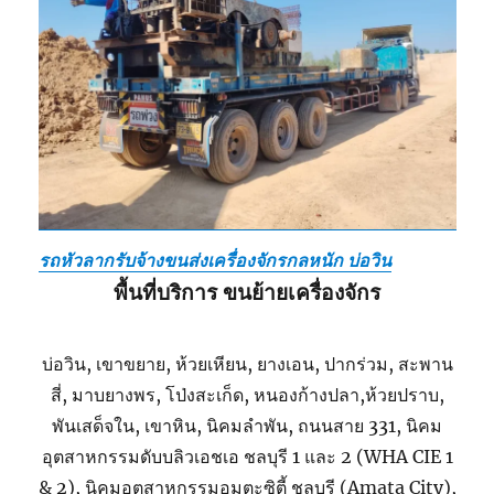
รถหัวลากรับจ้างขนส่งเครื่องจักรกลหนัก บ่อวิน
พื้นที่บริการ ขนย้ายเครื่องจักร
บ่อวิน, เขาขยาย, ห้วยเหียน, ยางเอน, ปากร่วม, สะพาน
สี่, มาบยางพร, โป่งสะเก็ด, หนองก้างปลา,ห้วยปราบ,
พันเสด็จใน, เขาหิน, นิคมลำพัน, ถนนสาย 331, นิคม
อุตสาหกรรมดับบลิวเอชเอ ชลบุรี 1 และ 2 (WHA CIE 1
& 2), นิคมอุตสาหกรรมอมตะซิตี้ ชลบุรี (Amata City),