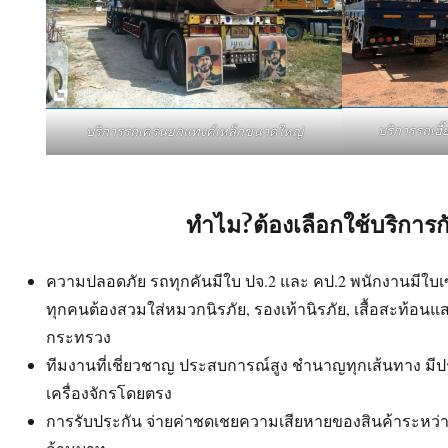
บริการรถเฮ
บริการรถเครนยกแทงค์เหล็กขนาดใหญ่
ทำไม?ต้องเลือกใช้บริการก
ความปลอดภัย รถทุกคันมีใบ ปจ.2 และ คป.2 พนักงานมีใบเซอร
ทุกคนต้องสวมใส่หมวกนิรภัย, รองเท้านิรภัย, เสื้อสะท้อน
กระทรวง
ทีมงานที่เชี่ยวชาญ ประสบการณ์สูง ชำนาญทุกเส้นทาง ม
เครื่องจักรโดยตรง
การรับประกัน จ่ายค่าชดเชยความเสียหายของสินค้าระหว่าง