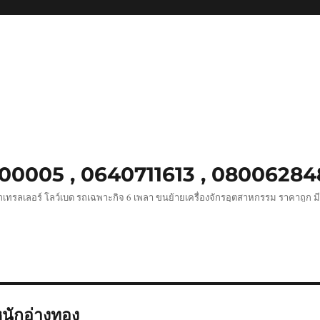
8900005 , 0640711613 , 0800628
เทรลเลอร์ โลว์เบด รถเฉพาะกิจ 6 เพลา ขนย้ายเครื่องจักรอุตสาหกรรม ราคาถูก ม
นักอ่างทอง