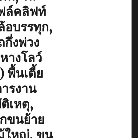
ล์คลิฟท์
ล้อบรรทุก,
กึ่งพ่วง
กหางโลว์
ื้นเตี้ย
การงาน
ติเหตุ,
ยกขนย้าย
ม้ใหญ่, ขน