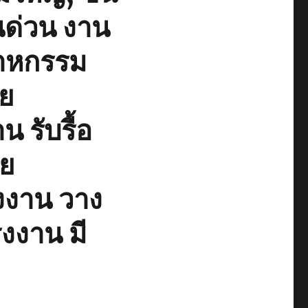
นด่วน งาน
าหกรรม
าย
น รับรื้อ
าย
งงาน วาง
งงาน มี