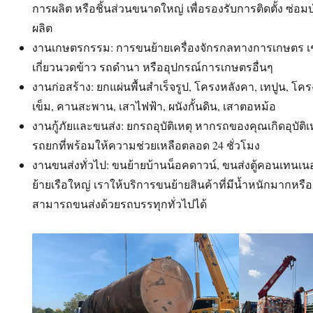
การผลิต หรือชิ้นส่วนขนาดใหญ่ เพื่อรองรับการติดตั้ง ซ่อ
ผลิต
งานเกษตรกรรม: การขนย้ายเครื่องจักรกลทางการเกษตร เ
เกี่ยวนวดข้าว รถดำนา หรืออุปกรณ์การเกษตรอื่นๆ
งานก่อสร้าง: ยกแผ่นพื้นสำเร็จรูป, โครงหลังคา, เทปูน, โค
เข็ม, คานสะพาน, เสาไฟฟ้า, ผนังกั้นดิน, เสาตอหม้อ
งานกู้ภัยและขนส่ง: ยกรถอุบัติเหตุ หากรถของคุณเกิดอุบัติ
รถยกที่พร้อมให้ความช่วยเหลือตลอด 24 ชั่วโมง
งานขนส่งทั่วไป: ขนย้ายบ้านน็อคดาวน์, ขนส่งตู้คอนเทนเนอ
ย้ายเรือใหญ่ เราให้บริการขนย้ายสินค้าที่มีน้ำหนักมากหรือ
สามารถขนส่งด้วยรถบรรทุกทั่วไปได้