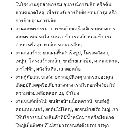
ในโรงงานอุตสาหกรรม อุปกรณ์การผลิต หรือชิ้น
ส่วนขนาดใหญ่ เพื่อรองรับการติดตั้ง ซ่อมบำรุง หรือ
การย้ายฐานการผลิต
งานเกษตรกรรม: การขนย้ายเครื่องจักรกลทางการ
เกษตร เช่น รถไถ รถนวดข้าว รถเกี่ยวนวดข้าว รถ
ดำนา หรืออุปกรณ์การเกษตรอื่นๆ
งานก่อสร้าง: ยกแผ่นพื้นสำเร็จรูป, โครงหลังคา,
เทปูน, โครงสร้างเหล็ก, ขนย้ายเสาเข็ม, คานสะพาน,
เสาไฟฟ้า, ผนังกั้นดิน, เสาตอหม้อ
งานกู้ภัยและขนส่ง: ยกรถอุบัติเหตุ หากรถของคุณ
เกิดอุบัติเหตุหรือเสียกลางทาง เรามีรถยกที่พร้อมให้
ความช่วยเหลือตลอด 24 ชั่วโมง
งานขนส่งทั่วไป: ขนย้ายบ้านน็อคดาวน์, ขนส่งตู้
คอนเทนเนอร์, ยกต้นไม้ใหญ่, ยกขนย้ายเรือใหญ่ เรา
ให้บริการขนย้ายสินค้าที่มีน้ำหนักมากหรือมีขนาด
ใหญ่เป็นพิเศษ ที่ไม่สามารถขนส่งด้วยรถบรรทุก