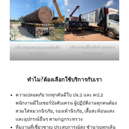
บริการรถเฮี๊ยบรับจ้างยกของ
บริการรถเครนยกแทงค์เหล็ก
ขนลงจากรถ
ขนาดใหญ่
ทำไม?ต้องเลือกใช้บริการกับเรา
ความปลอดภัย รถทุกคันมีใบ ปจ.2 และ คป.2
พนักงานมีใบเซอร์บังคับเครน ผู้ปฏิบัติงานทุกคนต้อง
สวมใส่หมวกนิรภัย, รองเท้านิรภัย, เสื้อสะท้อนแสง
และอุปกรณ์อื่นๆ ตามกฎกระทรวง
ทีมงานที่เชี่ยวชาญ ประสบการณ์สูง ชำนาญทุกเส้น