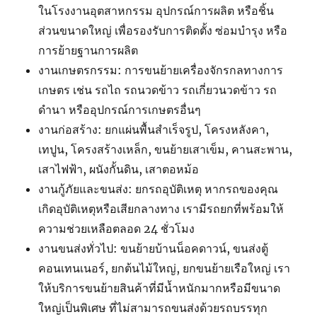
ในโรงงานอุตสาหกรรม อุปกรณ์การผลิต หรือชิ้น
ส่วนขนาดใหญ่ เพื่อรองรับการติดตั้ง ซ่อมบำรุง หรือ
การย้ายฐานการผลิต
งานเกษตรกรรม: การขนย้ายเครื่องจักรกลทางการ
เกษตร เช่น รถไถ รถนวดข้าว รถเกี่ยวนวดข้าว รถ
ดำนา หรืออุปกรณ์การเกษตรอื่นๆ
งานก่อสร้าง: ยกแผ่นพื้นสำเร็จรูป, โครงหลังคา,
เทปูน, โครงสร้างเหล็ก, ขนย้ายเสาเข็ม, คานสะพาน,
เสาไฟฟ้า, ผนังกั้นดิน, เสาตอหม้อ
งานกู้ภัยและขนส่ง: ยกรถอุบัติเหตุ หากรถของคุณ
เกิดอุบัติเหตุหรือเสียกลางทาง เรามีรถยกที่พร้อมให้
ความช่วยเหลือตลอด 24 ชั่วโมง
งานขนส่งทั่วไป: ขนย้ายบ้านน็อคดาวน์, ขนส่งตู้
คอนเทนเนอร์, ยกต้นไม้ใหญ่, ยกขนย้ายเรือใหญ่ เรา
ให้บริการขนย้ายสินค้าที่มีน้ำหนักมากหรือมีขนาด
ใหญ่เป็นพิเศษ ที่ไม่สามารถขนส่งด้วยรถบรรทุก