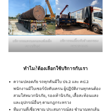
บริการรถเฮี๊ยบรับจ้างยกของ
บริการรถเครนยกแทงค์เหล็ก
ขนลงจากรถ
ขนาดใหญ่
ทำไม?ต้องเลือกใช้บริการกับเรา
ความปลอดภัย รถทุกคันมีใบ ปจ.2 และ คป.2
พนักงานมีใบเซอร์บังคับเครน ผู้ปฏิบัติงานทุกคนต้อง
สวมใส่หมวกนิรภัย, รองเท้านิรภัย, เสื้อสะท้อนแสง
และอุปกรณ์อื่นๆ ตามกฎกระทรวง
ทีมงานที่เชี่ยวชาญ ประสบการณ์สูง ชำนาญทุกเส้น