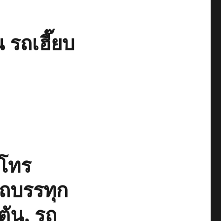
 รถเฮี๊ยบ
โทร
รถบรรทุก
ตัน, รถ