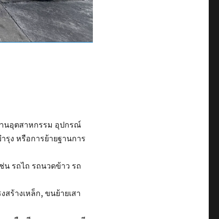
รงงานอุตสาหกรรม อุปกรณ์
มบำรุง หรือการย้ายฐานการ
ช่น รถไถ รถนวดข้าว รถ
รงสร้างเหล็ก, ขนย้ายเสา