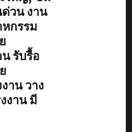
นด่วน งาน
าหกรรม
าย
น รับรื้อ
าย
งงาน วาง
งงาน มี