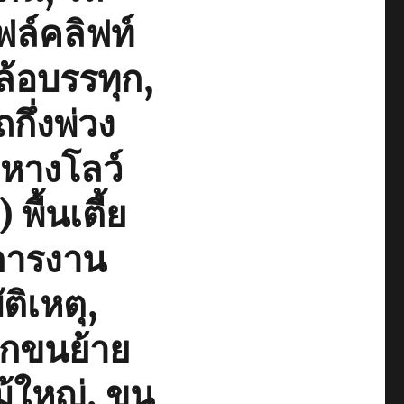
ล์คลิฟท์
ล้อบรรทุก,
กึ่งพ่วง
กหางโลว์
ื้นเตี้ย
การงาน
ติเหตุ,
ยกขนย้าย
ม้ใหญ่, ขน