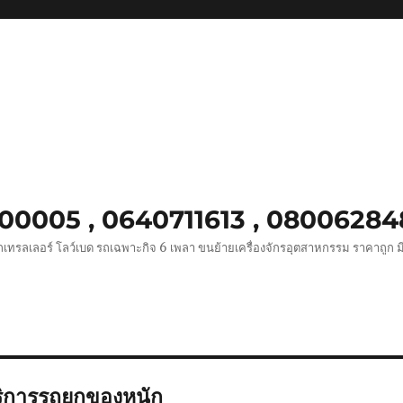
8900005 , 0640711613 , 0800628
เทรลเลอร์ โลว์เบด รถเฉพาะกิจ 6 เพลา ขนย้ายเครื่องจักรอุตสาหกรรม ราคาถูก ม
ิการรถยกของหนัก