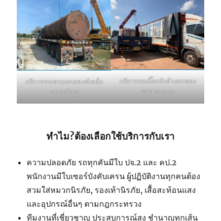
บริการรถเฮี๊ยบรับจ้างยกของ
บริการรถเครนยกแทงค์เหล็ก
ขนลงจากรถ
ขนาดใหญ่
ทำไม?ต้องเลือกใช้บริการกับเรา
ความปลอดภัย รถทุกคันมีใบ ปจ.2 และ คป.2
พนักงานมีใบเซอร์บังคับเครน ผู้ปฏิบัติงานทุกคนต้อง
สวมใส่หมวกนิรภัย, รองเท้านิรภัย, เสื้อสะท้อนแสง
และอุปกรณ์อื่นๆ ตามกฎกระทรวง
ทีมงานที่เชี่ยวชาญ ประสบการณ์สูง ชำนาญทุกเส้น