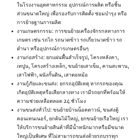
ในโรงงานอุตสาหกรรม อุปกรณ์การผลิต หรือชิ้น
ส่วนขนาดใหญ่ เพื่อรองรับการติดตั้ง ซ่อมบำรุง หรือ
การย้ายฐานการผลิต
งานเกษตรกรรม: การขนย้ายเครื่องจักรกลทางการ
เกษตร เช่น รถไถ รถนวดข้าว รถเกี่ยวนวดข้าว รถ
ดำนา หรืออุปกรณ์การเกษตรอื่นๆ
งานก่อสร้าง: ยกแผ่นพื้นสำเร็จรูป, โครงหลังคา,
เทปูน, โครงสร้างเหล็ก, ขนย้ายเสาเข็ม, คานสะพาน,
เสาไฟฟ้า, ผนังกั้นดิน, เสาตอหม้อ
งานกู้ภัยและขนส่ง: ยกรถอุบัติเหตุ หากรถของคุณ
เกิดอุบัติเหตุหรือเสียกลางทาง เรามีรถยกที่พร้อมให้
ความช่วยเหลือตลอด 24 ชั่วโมง
งานขนส่งทั่วไป: ขนย้ายบ้านน็อคดาวน์, ขนส่งตู้
คอนเทนเนอร์, ยกต้นไม้ใหญ่, ยกขนย้ายเรือใหญ่ เรา
ให้บริการขนย้ายสินค้าที่มีน้ำหนักมากหรือมีขนาด
ใหญ่เป็นพิเศษ ที่ไม่สามารถขนส่งด้วยรถบรรทุก