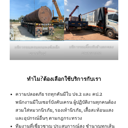
บริการรถเฮี๊ยบรับจ้างยกของ
บริการรถเครนยกแทงค์เหล็ก
ขนลงจากรถ
ขนาดใหญ่
ทำไม?ต้องเลือกใช้บริการกับเรา
ความปลอดภัย รถทุกคันมีใบ ปจ.2 และ คป.2
พนักงานมีใบเซอร์บังคับเครน ผู้ปฏิบัติงานทุกคนต้อง
สวมใส่หมวกนิรภัย, รองเท้านิรภัย, เสื้อสะท้อนแสง
และอุปกรณ์อื่นๆ ตามกฎกระทรวง
ทีมงานที่เชี่ยวชาญ ประสบการณ์สูง ชำนาญทุกเส้น