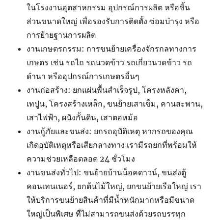
ในโรงงานอุตสาหกรรม อุปกรณ์การผลิต หรือชิ้น
ส่วนขนาดใหญ่ เพื่อรองรับการติดตั้ง ซ่อมบำรุง หรือ
การย้ายฐานการผลิต
งานเกษตรกรรม: การขนย้ายเครื่องจักรกลทางการ
เกษตร เช่น รถไถ รถนวดข้าว รถเกี่ยวนวดข้าว รถ
ดำนา หรืออุปกรณ์การเกษตรอื่นๆ
งานก่อสร้าง: ยกแผ่นพื้นสำเร็จรูป, โครงหลังคา,
เทปูน, โครงสร้างเหล็ก, ขนย้ายเสาเข็ม, คานสะพาน,
เสาไฟฟ้า, ผนังกั้นดิน, เสาตอหม้อ
งานกู้ภัยและขนส่ง: ยกรถอุบัติเหตุ หากรถของคุณ
เกิดอุบัติเหตุหรือเสียกลางทาง เรามีรถยกที่พร้อมให้
ความช่วยเหลือตลอด 24 ชั่วโมง
งานขนส่งทั่วไป: ขนย้ายบ้านน็อคดาวน์, ขนส่งตู้
คอนเทนเนอร์, ยกต้นไม้ใหญ่, ยกขนย้ายเรือใหญ่ เรา
ให้บริการขนย้ายสินค้าที่มีน้ำหนักมากหรือมีขนาด
ใหญ่เป็นพิเศษ ที่ไม่สามารถขนส่งด้วยรถบรรทุก