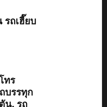
 รถเฮี๊ยบ
โทร
รถบรรทุก
ตัน, รถ