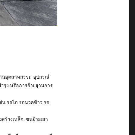
รงงานอุตสาหกรรม อุปกรณ์
มบำรุง หรือการย้ายฐานการ
ช่น รถไถ รถนวดข้าว รถ
รงสร้างเหล็ก, ขนย้ายเสา