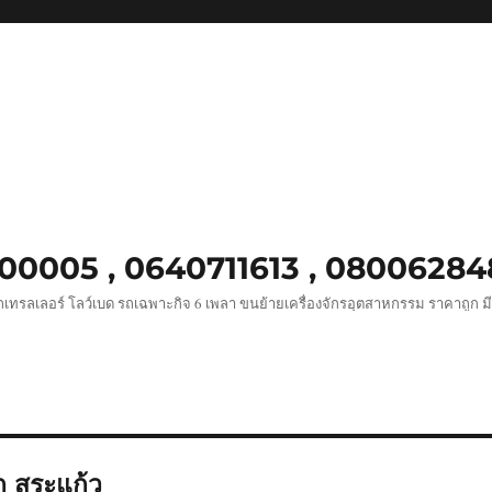
8900005 , 0640711613 , 0800628
เทรลเลอร์ โลว์เบด รถเฉพาะกิจ 6 เพลา ขนย้ายเครื่องจักรอุตสาหกรรม ราคาถูก ม
ก สระแก้ว