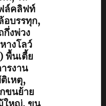
ล์คลิฟท์
ล้อบรรทุก,
กึ่งพ่วง
กหางโลว์
ื้นเตี้ย
การงาน
ติเหตุ,
ยกขนย้าย
ม้ใหญ่, ขน