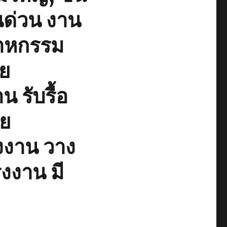
นด่วน งาน
าหกรรม
าย
น รับรื้อ
าย
งงาน วาง
งงาน มี