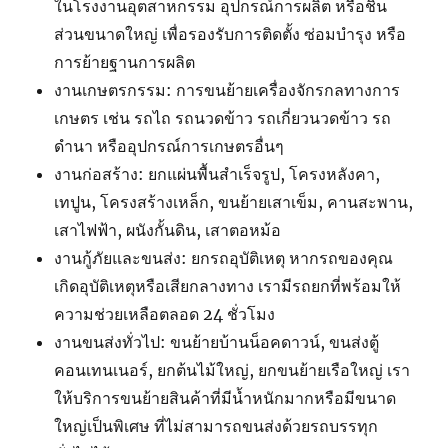
ในโรงงานอุตสาหกรรม อุปกรณ์การผลิต หรือชิ้น
ส่วนขนาดใหญ่ เพื่อรองรับการติดตั้ง ซ่อมบำรุง หรือ
การย้ายฐานการผลิต
งานเกษตรกรรม: การขนย้ายเครื่องจักรกลทางการ
เกษตร เช่น รถไถ รถนวดข้าว รถเกี่ยวนวดข้าว รถ
ดำนา หรืออุปกรณ์การเกษตรอื่นๆ
งานก่อสร้าง: ยกแผ่นพื้นสำเร็จรูป, โครงหลังคา,
เทปูน, โครงสร้างเหล็ก, ขนย้ายเสาเข็ม, คานสะพาน,
เสาไฟฟ้า, ผนังกั้นดิน, เสาตอหม้อ
งานกู้ภัยและขนส่ง: ยกรถอุบัติเหตุ หากรถของคุณ
เกิดอุบัติเหตุหรือเสียกลางทาง เรามีรถยกที่พร้อมให้
ความช่วยเหลือตลอด 24 ชั่วโมง
งานขนส่งทั่วไป: ขนย้ายบ้านน็อคดาวน์, ขนส่งตู้
คอนเทนเนอร์, ยกต้นไม้ใหญ่, ยกขนย้ายเรือใหญ่ เรา
ให้บริการขนย้ายสินค้าที่มีน้ำหนักมากหรือมีขนาด
ใหญ่เป็นพิเศษ ที่ไม่สามารถขนส่งด้วยรถบรรทุก