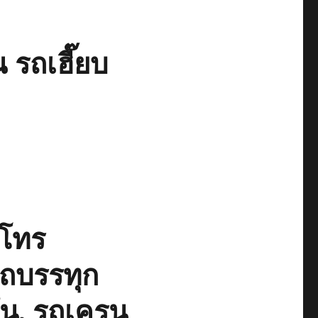
 รถเฮี๊ยบ
โทร
รถบรรทุก
ตัน, รถเครน