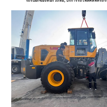
รถรับยกของหนัก 10ล้อ, บริการรถโฟล์คลิฟท์รถร