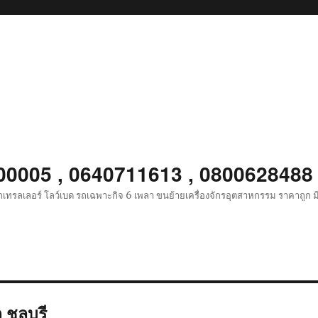
900005 , 0640711613 , 0800628488
เทรลเลอร์ โลว์เบด รถเฉพาะกิจ 6 เพลา ขนย้ายเครื่องจักรอุตสาหกรรม ราคาถูก ม
 ชลบุรี