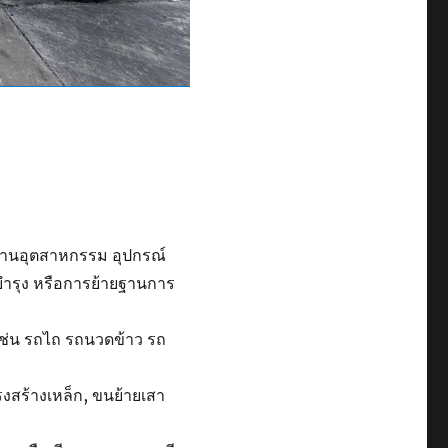
รงงานอุตสาหกรรม อุปกรณ์
มบำรุง หรือการย้ายฐานการ
ช่น รถไถ รถนวดข้าว รถ
รงสร้างเหล็ก, ขนย้ายเสา