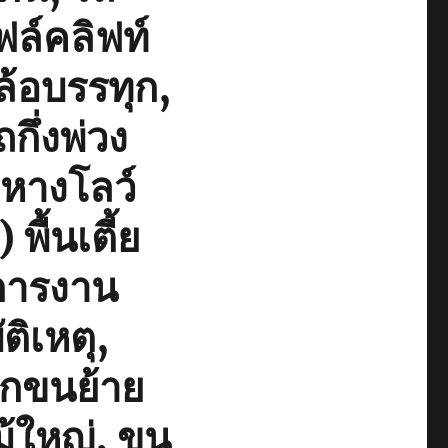
ล์คลิฟท์
ล้อบรรทุก,
กึ่งพ่วง
กหางโลว์
ื้นเตี้ย
การงาน
ติเหตุ,
ยกขนย้าย
ม้ใหญ่, ขน