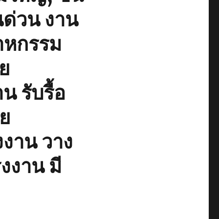
นด่วน งาน
าหกรรม
าย
น รับรื้อ
าย
งงาน วาง
งงาน มี