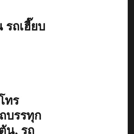
 รถเฮี๊ยบ
โทร
รถบรรทุก
ตัน, รถ