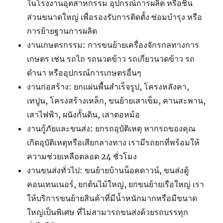
ในโรงงานอุตสาหกรรม อุปกรณ์การผลิต หรือชิ้น
ส่วนขนาดใหญ่ เพื่อรองรับการติดตั้ง ซ่อมบำรุง หรือ
การย้ายฐานการผลิต
งานเกษตรกรรม: การขนย้ายเครื่องจักรกลทางการ
เกษตร เช่น รถไถ รถนวดข้าว รถเกี่ยวนวดข้าว รถ
ดำนา หรืออุปกรณ์การเกษตรอื่นๆ
งานก่อสร้าง: ยกแผ่นพื้นสำเร็จรูป, โครงหลังคา,
เทปูน, โครงสร้างเหล็ก, ขนย้ายเสาเข็ม, คานสะพาน,
เสาไฟฟ้า, ผนังกั้นดิน, เสาตอหม้อ
งานกู้ภัยและขนส่ง: ยกรถอุบัติเหตุ หากรถของคุณ
เกิดอุบัติเหตุหรือเสียกลางทาง เรามีรถยกที่พร้อมให้
ความช่วยเหลือตลอด 24 ชั่วโมง
งานขนส่งทั่วไป: ขนย้ายบ้านน็อคดาวน์, ขนส่งตู้
คอนเทนเนอร์, ยกต้นไม้ใหญ่, ยกขนย้ายเรือใหญ่ เรา
ให้บริการขนย้ายสินค้าที่มีน้ำหนักมากหรือมีขนาด
ใหญ่เป็นพิเศษ ที่ไม่สามารถขนส่งด้วยรถบรรทุก