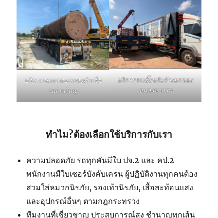
บริการรถเฮี๊ยบรับจ้างยกของ
บริการรถเครนยกแทงค์เหล็ก
ขนลงจากรถ
ขนาดใหญ่
ทำไม?ต้องเลือกใช้บริการกับเรา
ความปลอดภัย รถทุกคันมีใบ ปจ.2 และ คป.2
พนักงานมีใบเซอร์บังคับเครน ผู้ปฏิบัติงานทุกคนต้อง
สวมใส่หมวกนิรภัย, รองเท้านิรภัย, เสื้อสะท้อนแสง
และอุปกรณ์อื่นๆ ตามกฎกระทรวง
ทีมงานที่เชี่ยวชาญ ประสบการณ์สูง ชำนาญทุกเส้น