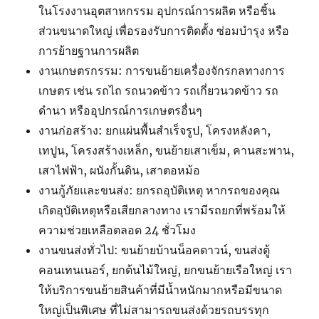
ในโรงงานอุตสาหกรรม อุปกรณ์การผลิต หรือชิ้น
ส่วนขนาดใหญ่ เพื่อรองรับการติดตั้ง ซ่อมบำรุง หรือ
การย้ายฐานการผลิต
งานเกษตรกรรม: การขนย้ายเครื่องจักรกลทางการ
เกษตร เช่น รถไถ รถนวดข้าว รถเกี่ยวนวดข้าว รถ
ดำนา หรืออุปกรณ์การเกษตรอื่นๆ
งานก่อสร้าง: ยกแผ่นพื้นสำเร็จรูป, โครงหลังคา,
เทปูน, โครงสร้างเหล็ก, ขนย้ายเสาเข็ม, คานสะพาน,
เสาไฟฟ้า, ผนังกั้นดิน, เสาตอหม้อ
งานกู้ภัยและขนส่ง: ยกรถอุบัติเหตุ หากรถของคุณ
เกิดอุบัติเหตุหรือเสียกลางทาง เรามีรถยกที่พร้อมให้
ความช่วยเหลือตลอด 24 ชั่วโมง
งานขนส่งทั่วไป: ขนย้ายบ้านน็อคดาวน์, ขนส่งตู้
คอนเทนเนอร์, ยกต้นไม้ใหญ่, ยกขนย้ายเรือใหญ่ เรา
ให้บริการขนย้ายสินค้าที่มีน้ำหนักมากหรือมีขนาด
ใหญ่เป็นพิเศษ ที่ไม่สามารถขนส่งด้วยรถบรรทุก