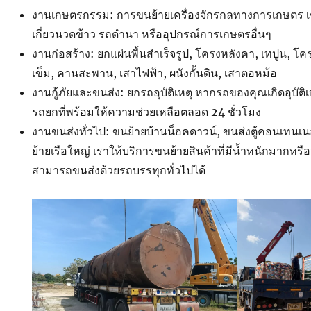
งานเกษตรกรรม: การขนย้ายเครื่องจักรกลทางการเกษตร เ
เกี่ยวนวดข้าว รถดำนา หรืออุปกรณ์การเกษตรอื่นๆ
งานก่อสร้าง: ยกแผ่นพื้นสำเร็จรูป, โครงหลังคา, เทปูน, โค
เข็ม, คานสะพาน, เสาไฟฟ้า, ผนังกั้นดิน, เสาตอหม้อ
งานกู้ภัยและขนส่ง: ยกรถอุบัติเหตุ หากรถของคุณเกิดอุบัติ
รถยกที่พร้อมให้ความช่วยเหลือตลอด 24 ชั่วโมง
งานขนส่งทั่วไป: ขนย้ายบ้านน็อคดาวน์, ขนส่งตู้คอนเทนเน
ย้ายเรือใหญ่ เราให้บริการขนย้ายสินค้าที่มีน้ำหนักมากหรือ
สามารถขนส่งด้วยรถบรรทุกทั่วไปได้