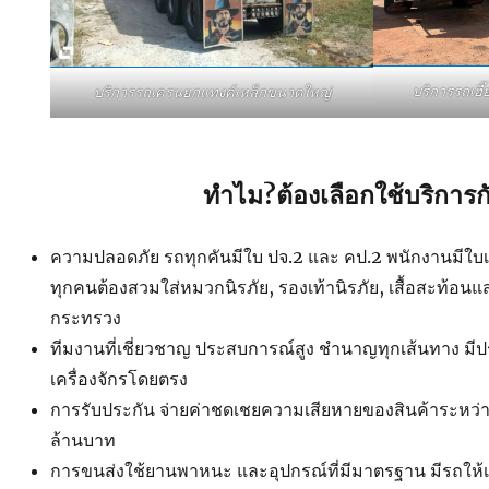
บริการรถเฮ
บริการรถเครนยกแทงค์เหล็กขนาดใหญ่
ทำไม?ต้องเลือกใช้บริการก
ความปลอดภัย รถทุกคันมีใบ ปจ.2 และ คป.2 พนักงานมีใบเซอ
ทุกคนต้องสวมใส่หมวกนิรภัย, รองเท้านิรภัย, เสื้อสะท้อน
กระทรวง
ทีมงานที่เชี่ยวชาญ ประสบการณ์สูง ชำนาญทุกเส้นทาง ม
เครื่องจักรโดยตรง
การรับประกัน จ่ายค่าชดเชยความเสียหายของสินค้าระหว่าง
ล้านบาท
การขนส่งใช้ยานพาหนะ และอุปกรณ์ที่มีมาตรฐาน มีรถใ