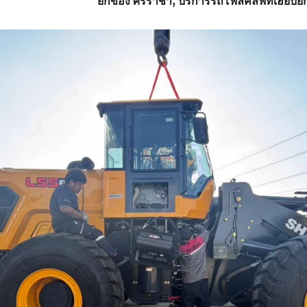
ยกของ ศรีราชา, บริการรถโฟล์คลิฟท์เฮี๊ยบ
5