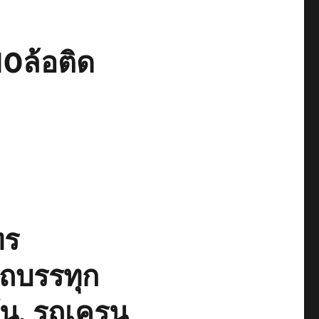
0ล้อติด
ทร
รถบรรทุก
ตัน, รถเครน