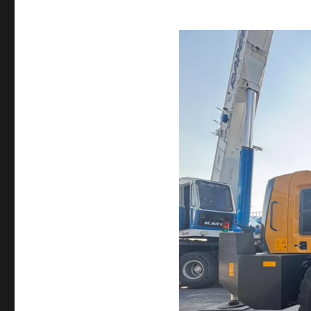
ศรีราชา
081890000
10ล้อ
ติด
เครน
รถ
เฮี๊ยบ