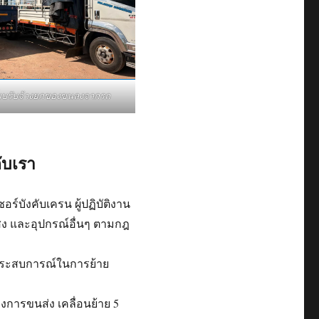
ี๊ยบรับจ้างยกของขนลงจากรถ
ับเรา
์บังคับเครน ผู้ปฏิบัติงาน
แสง และอุปกรณ์อื่นๆ ตามกฎ
ีประสบการณ์ในการย้าย
การขนส่ง เคลื่อนย้าย 5