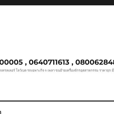
8900005 , 0640711613 , 0800628
เทรลเลอร์ โลว์เบด รถเฉพาะกิจ 6 เพลา ขนย้ายเครื่องจักรอุตสาหกรรม ราคาถูก ม
ก