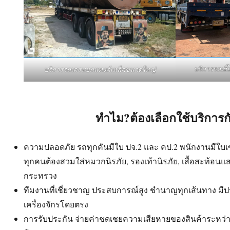
บริการรถเฮ
บริการรถเครนยกแทงค์เหล็กขนาดใหญ่
ทำไม?ต้องเลือกใช้บริการก
ความปลอดภัย รถทุกคันมีใบ ปจ.2 และ คป.2 พนักงานมีใบเซอร
ทุกคนต้องสวมใส่หมวกนิรภัย, รองเท้านิรภัย, เสื้อสะท้อน
กระทรวง
ทีมงานที่เชี่ยวชาญ ประสบการณ์สูง ชำนาญทุกเส้นทาง ม
เครื่องจักรโดยตรง
การรับประกัน จ่ายค่าชดเชยความเสียหายของสินค้าระหว่าง