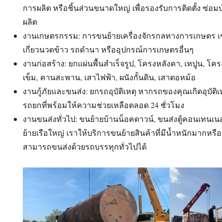
การผลิต หรือชิ้นส่วนขนาดใหญ่ เพื่อรองรับการติดตั้ง ซ่อ
ผลิต
งานเกษตรกรรม: การขนย้ายเครื่องจักรกลทางการเกษตร เ
เกี่ยวนวดข้าว รถดำนา หรืออุปกรณ์การเกษตรอื่นๆ
งานก่อสร้าง: ยกแผ่นพื้นสำเร็จรูป, โครงหลังคา, เทปูน, โค
เข็ม, คานสะพาน, เสาไฟฟ้า, ผนังกั้นดิน, เสาตอหม้อ
งานกู้ภัยและขนส่ง: ยกรถอุบัติเหตุ หากรถของคุณเกิดอุบัติ
รถยกที่พร้อมให้ความช่วยเหลือตลอด 24 ชั่วโมง
งานขนส่งทั่วไป: ขนย้ายบ้านน็อคดาวน์, ขนส่งตู้คอนเทนเนอ
ย้ายเรือใหญ่ เราให้บริการขนย้ายสินค้าที่มีน้ำหนักมากหรือ
สามารถขนส่งด้วยรถบรรทุกทั่วไปได้