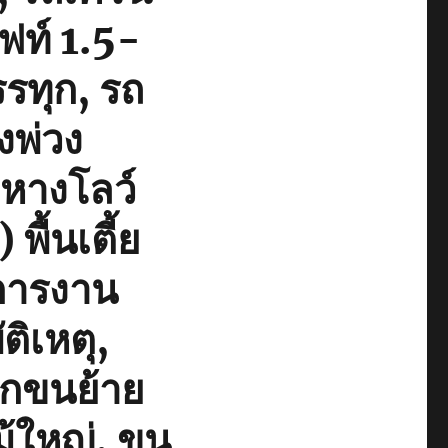
ฟท์ 1.5-
รรทุก, รถ
่งพ่วง
กหางโลว์
ื้นเตี้ย
การงาน
ติเหตุ,
ยกขนย้าย
ม้ใหญ่, ขน