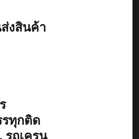
่งสินค้า
ร
รรทุกติด
น, รถเครน