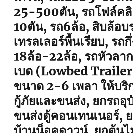
25-500ตัน, รถโฟล์คลิ
10ตัน, รถ6ล้อ, สิบล้อบ
เทรลเลอร์พื้นเรียบ, รถกึ
18ล้อ-22ล้อ, รถหัวลา
เบด (Lowbed Trailer) พ
ขนาด 2-6 เพลา ให้บริ
กู้ภัยและขนส่ง, ยกรถอุบั
ขนส่งตู้คอนเทนเนอร์, 
บ้านน็อคดาวน์ ,ยกต้นไ