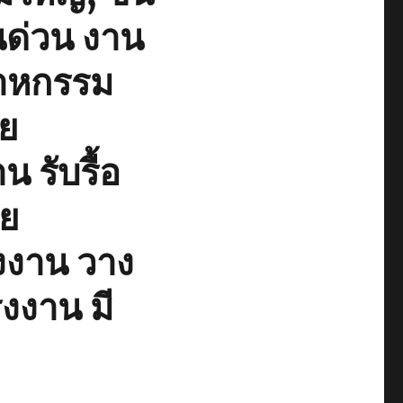
นด่วน งาน
าหกรรม
าย
น รับรื้อ
าย
งงาน วาง
งงาน มี