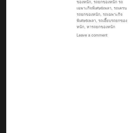
ของหนัก
,
รถยกของหนัก รถ
เฉพาะกิจพิเศษ6เพลา
,
รถเครน
รถยกของหนัก
,
รถเฉพาะกิจ
พิเศษ6เพลา
,
รถเฮี๊ยบรถยกของ
หนัก
,
หารถยกของหนัก
on
Leave a comment
รถ
ยก
ของ
หนัก
ชะอำ
บริษัท
รับ
เหมา
ขนส่ง
สินค้า
ราคา
ถูก