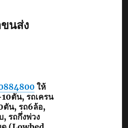
าขนส่ง
0884800
ให้
3-10ตัน, รถเครน
ตัน, รถ6ล้อ,
, รถกึ่งพ่วง
เบด (Lowbed