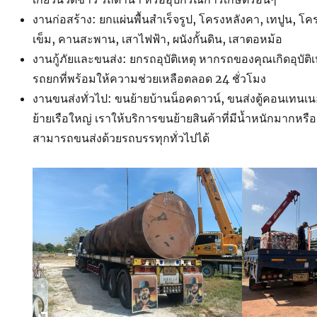
งานก่อสร้าง: ยกแผ่นพื้นสำเร็จรูป, โครงหลังคา, เทปูน, โค
เข็ม, คานสะพาน, เสาไฟฟ้า, ผนังกั้นดิน, เสาตอหม้อ
งานกู้ภัยและขนส่ง: ยกรถอุบัติเหตุ หากรถของคุณเกิดอุบัติ
รถยกที่พร้อมให้ความช่วยเหลือตลอด 24 ชั่วโมง
งานขนส่งทั่วไป: ขนย้ายบ้านน็อคดาวน์, ขนส่งตู้คอนเทนเน
ย้ายเรือใหญ่ เราให้บริการขนย้ายสินค้าที่มีน้ำหนักมากหรือ
สามารถขนส่งด้วยรถบรรทุกทั่วไปได้