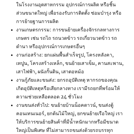
ในโรงงานอุตสาหกรรม อุปกรณ์การผลิต หรือชิ้น
ส่วนขนาดใหญ่ เพื่อรองรับการติดตั้ง ซ่อมบำรุง หรือ
การย้ายฐานการผลิต
งานเกษตรกรรม: การขนย้ายเครื่องจักรกลทางการ
เกษตร เช่น รถไถ รถนวดข้าว รถเกี่ยวนวดข้าว รถ
ดำนา หรืออุปกรณ์การเกษตรอื่นๆ
งานก่อสร้าง: ยกแผ่นพื้นสำเร็จรูป, โครงหลังคา,
เทปูน, โครงสร้างเหล็ก, ขนย้ายเสาเข็ม, คานสะพาน,
เสาไฟฟ้า, ผนังกั้นดิน, เสาตอหม้อ
งานกู้ภัยและขนส่ง: ยกรถอุบัติเหตุ หากรถของคุณ
เกิดอุบัติเหตุหรือเสียกลางทาง เรามีรถยกที่พร้อมให้
ความช่วยเหลือตลอด 24 ชั่วโมง
งานขนส่งทั่วไป: ขนย้ายบ้านน็อคดาวน์, ขนส่งตู้
คอนเทนเนอร์, ยกต้นไม้ใหญ่, ยกขนย้ายเรือใหญ่ เรา
ให้บริการขนย้ายสินค้าที่มีน้ำหนักมากหรือมีขนาด
ใหญ่เป็นพิเศษ ที่ไม่สามารถขนส่งด้วยรถบรรทุก