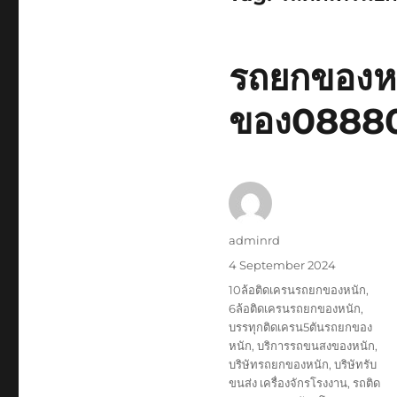
รถยกของหน
ของ0888
Author
adminrd
Posted
4 September 2024
on
Tags
10ล้อติดเครนรถยกของหนัก
,
6ล้อติดเครนรถยกของหนัก
,
บรรทุกติดเครน5ตันรถยกของ
หนัก
,
บริการรถขนสงของหนัก
,
บริษัทรถยกของหนัก
,
บริษัทรับ
ขนส่ง เครื่องจักรโรงงาน
,
รถติด