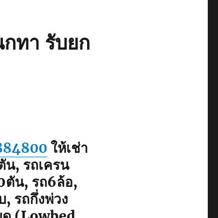
นกทา รับยก
884800
ให้เช่า
ตัน, รถเครน
ตัน, รถ6ล้อ,
, รถกึ่งพ่วง
เบด (Lowbed