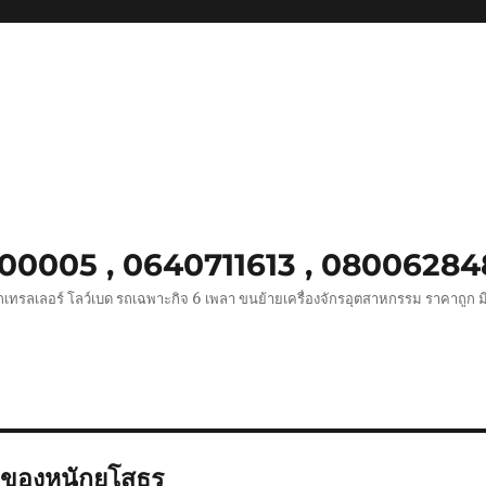
8900005 , 0640711613 , 0800628
เทรลเลอร์ โลว์เบด รถเฉพาะกิจ 6 เพลา ขนย้ายเครื่องจักรอุตสาหกรรม ราคาถูก ม
กของหนักยโสธร