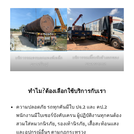
บริการรถเฮี๊ยบรับจ้างยกของ
บริการรถเครนยกแทงค์เหล็ก
ขนลงจากรถ
ขนาดใหญ่
ทำไม?ต้องเลือกใช้บริการกับเรา
ความปลอดภัย รถทุกคันมีใบ ปจ.2 และ คป.2
พนักงานมีใบเซอร์บังคับเครน ผู้ปฏิบัติงานทุกคนต้อง
สวมใส่หมวกนิรภัย, รองเท้านิรภัย, เสื้อสะท้อนแสง
และอุปกรณ์อื่นๆ ตามกฎกระทรวง