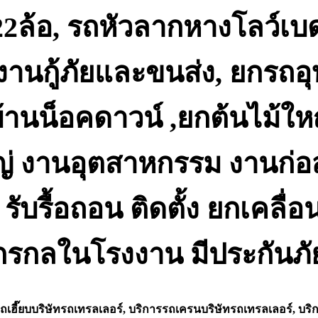
อ-22ล้อ, รถหัวลากหางโลว์เบด
นกู้ภัยและขนส่ง, ยกรถอุบัต
านน็อคดาวน์ ,ยกต้นไม้ใหญ่
่ งานอุตสาหกรรม งานก่อส
รับรื้อถอน ติดตั้ง ยกเคลื่
ักรกลในโรงงาน มีประกันภั
ถเฮี๊ยบบริษัทรถเทรลเลอร์, บริการรถเครนบริษัทรถเทรลเลอร์, บร