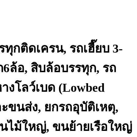
รถ
เทรล
เลอ
ร์
รถ
เฉพาะ
ทุกติดเครน, รถเฮี๊ยบ 3-
กิจ
พิเศษ6เพลา
6ล้อ, สิบล้อบรรทุก, รถ
ขนส่ง
จักร
กล
ากหางโลว์เบด (Lowbed
ละขนส่ง, ยกรถอุบัติเหตุ,
นไม้ใหญ่, ขนย้ายเรือใหญ่