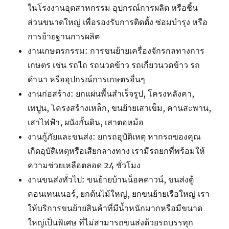
ในโรงงานอุตสาหกรรม อุปกรณ์การผลิต หรือชิ้น
ส่วนขนาดใหญ่ เพื่อรองรับการติดตั้ง ซ่อมบำรุง หรือ
การย้ายฐานการผลิต
งานเกษตรกรรม: การขนย้ายเครื่องจักรกลทางการ
เกษตร เช่น รถไถ รถนวดข้าว รถเกี่ยวนวดข้าว รถ
ดำนา หรืออุปกรณ์การเกษตรอื่นๆ
งานก่อสร้าง: ยกแผ่นพื้นสำเร็จรูป, โครงหลังคา,
เทปูน, โครงสร้างเหล็ก, ขนย้ายเสาเข็ม, คานสะพาน,
เสาไฟฟ้า, ผนังกั้นดิน, เสาตอหม้อ
งานกู้ภัยและขนส่ง: ยกรถอุบัติเหตุ หากรถของคุณ
เกิดอุบัติเหตุหรือเสียกลางทาง เรามีรถยกที่พร้อมให้
ความช่วยเหลือตลอด 24 ชั่วโมง
งานขนส่งทั่วไป: ขนย้ายบ้านน็อคดาวน์, ขนส่งตู้
คอนเทนเนอร์, ยกต้นไม้ใหญ่, ยกขนย้ายเรือใหญ่ เรา
ให้บริการขนย้ายสินค้าที่มีน้ำหนักมากหรือมีขนาด
ใหญ่เป็นพิเศษ ที่ไม่สามารถขนส่งด้วยรถบรรทุก