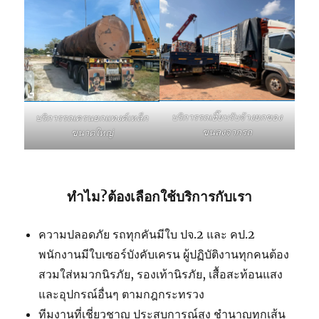
บริการรถเฮี๊ยบรับจ้างยกของ
บริการรถเครนยกแทงค์เหล็ก
ขนลงจากรถ
ขนาดใหญ่
ทำไม?ต้องเลือกใช้บริการกับเรา
ความปลอดภัย รถทุกคันมีใบ ปจ.2 และ คป.2
พนักงานมีใบเซอร์บังคับเครน ผู้ปฏิบัติงานทุกคนต้อง
สวมใส่หมวกนิรภัย, รองเท้านิรภัย, เสื้อสะท้อนแสง
และอุปกรณ์อื่นๆ ตามกฎกระทรวง
ทีมงานที่เชี่ยวชาญ ประสบการณ์สูง ชำนาญทุกเส้น