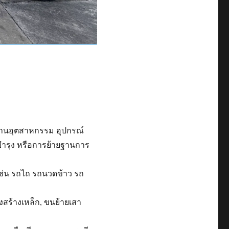
รงงานอุตสาหกรรม อุปกรณ์
มบำรุง หรือการย้ายฐานการ
ช่น รถไถ รถนวดข้าว รถ
รงสร้างเหล็ก, ขนย้ายเสา