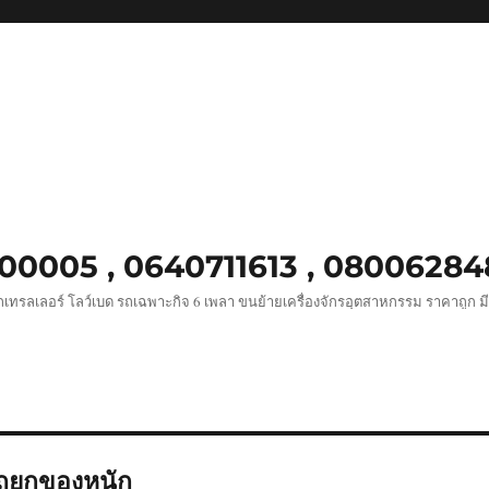
8900005 , 0640711613 , 0800628
เทรลเลอร์ โลว์เบด รถเฉพาะกิจ 6 เพลา ขนย้ายเครื่องจักรอุตสาหกรรม ราคาถูก ม
รถยกของหนัก