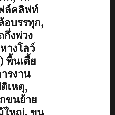
ล์คลิฟท์
ล้อบรรทุก,
กึ่งพ่วง
กหางโลว์
ื้นเตี้ย
การงาน
ติเหตุ,
ยกขนย้าย
ม้ใหญ่, ขน