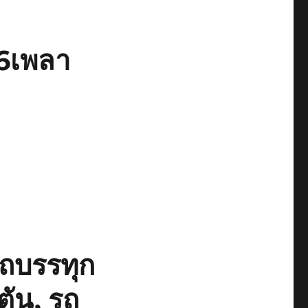
ษ6เพลา
รถบรรทุก
ตัน, รถ