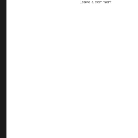
on
Leave a comment
บริษัท
รถ
เทรล
เลอ
ร์
รถ
เฉพาะ
กิจ
พิเศษ6เพลา
ขนส่ง
จักร
กล