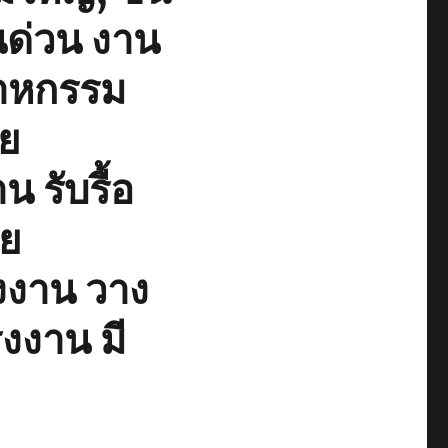
นด่วน งาน
าหกรรม
าย
น รับรื้อ
าย
งงาน วาง
งงาน มี