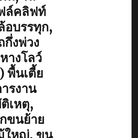
ล์คลิฟท์
ล้อบรรทุก,
กึ่งพ่วง
กหางโลว์
ื้นเตี้ย
การงาน
ติเหตุ,
ยกขนย้าย
ม้ใหญ่, ขน