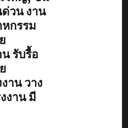
นด่วน งาน
าหกรรม
าย
น รับรื้อ
าย
งงาน วาง
งงาน มี