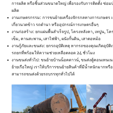
การผลิต หรือชิ้นส่วนขนาดใหญ่ เพื่อรองรับการติดตั้ง ซ่อ
ผลิต
งานเกษตรกรรม: การขนย้ายเครื่องจักรกลทางการเกษตร เ
เกี่ยวนวดข้าว รถดำนา หรืออุปกรณ์การเกษตรอื่นๆ
งานก่อสร้าง: ยกแผ่นพื้นสำเร็จรูป, โครงหลังคา, เทปูน, โค
เข็ม, คานสะพาน, เสาไฟฟ้า, ผนังกั้นดิน, เสาตอหม้อ
งานกู้ภัยและขนส่ง: ยกรถอุบัติเหตุ หากรถของคุณเกิดอุบัติ
รถยกที่พร้อมให้ความช่วยเหลือตลอด 24 ชั่วโมง
งานขนส่งทั่วไป: ขนย้ายบ้านน็อคดาวน์, ขนส่งตู้คอนเทนเน
ย้ายเรือใหญ่ เราให้บริการขนย้ายสินค้าที่มีน้ำหนักมากหรือ
สามารถขนส่งด้วยรถบรรทุกทั่วไปได้