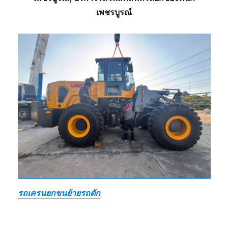
เพชรบูรณ์
รถเครนยกขนย้ายรถตัก