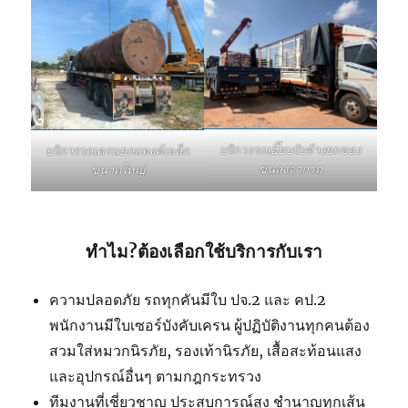
บริการรถเฮี๊ยบรับจ้างยกของ
บริการรถเครนยกแทงค์เหล็ก
ขนลงจากรถ
ขนาดใหญ่
ทำไม?ต้องเลือกใช้บริการกับเรา
ความปลอดภัย รถทุกคันมีใบ ปจ.2 และ คป.2
พนักงานมีใบเซอร์บังคับเครน ผู้ปฏิบัติงานทุกคนต้อง
สวมใส่หมวกนิรภัย, รองเท้านิรภัย, เสื้อสะท้อนแสง
และอุปกรณ์อื่นๆ ตามกฎกระทรวง
ทีมงานที่เชี่ยวชาญ ประสบการณ์สูง ชำนาญทุกเส้น