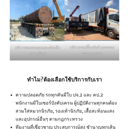
บริการรถเฮี๊ยบรับจ้างยกของ
บริการรถเครนยกแทงค์เหล็ก
ขนลงจากรถ
ขนาดใหญ่
ทำไม?ต้องเลือกใช้บริการกับเรา
ความปลอดภัย รถทุกคันมีใบ ปจ.2 และ คป.2
พนักงานมีใบเซอร์บังคับเครน ผู้ปฏิบัติงานทุกคนต้อง
สวมใส่หมวกนิรภัย, รองเท้านิรภัย, เสื้อสะท้อนแสง
และอุปกรณ์อื่นๆ ตามกฎกระทรวง
ทีมงานที่เชี่ยวชาญ ประสบการณ์สูง ชำนาญทุกเส้น