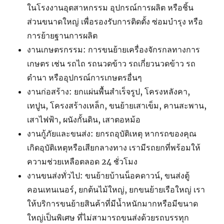
ในโรงงานอุตสาหกรรม อุปกรณ์การผลิต หรือชิ้น
ส่วนขนาดใหญ่ เพื่อรองรับการติดตั้ง ซ่อมบำรุง หรือ
การย้ายฐานการผลิต
งานเกษตรกรรม: การขนย้ายเครื่องจักรกลทางการ
เกษตร เช่น รถไถ รถนวดข้าว รถเกี่ยวนวดข้าว รถ
ดำนา หรืออุปกรณ์การเกษตรอื่นๆ
งานก่อสร้าง: ยกแผ่นพื้นสำเร็จรูป, โครงหลังคา,
เทปูน, โครงสร้างเหล็ก, ขนย้ายเสาเข็ม, คานสะพาน,
เสาไฟฟ้า, ผนังกั้นดิน, เสาตอหม้อ
งานกู้ภัยและขนส่ง: ยกรถอุบัติเหตุ หากรถของคุณ
เกิดอุบัติเหตุหรือเสียกลางทาง เรามีรถยกที่พร้อมให้
ความช่วยเหลือตลอด 24 ชั่วโมง
งานขนส่งทั่วไป: ขนย้ายบ้านน็อคดาวน์, ขนส่งตู้
คอนเทนเนอร์, ยกต้นไม้ใหญ่, ยกขนย้ายเรือใหญ่ เรา
ให้บริการขนย้ายสินค้าที่มีน้ำหนักมากหรือมีขนาด
ใหญ่เป็นพิเศษ ที่ไม่สามารถขนส่งด้วยรถบรรทุก