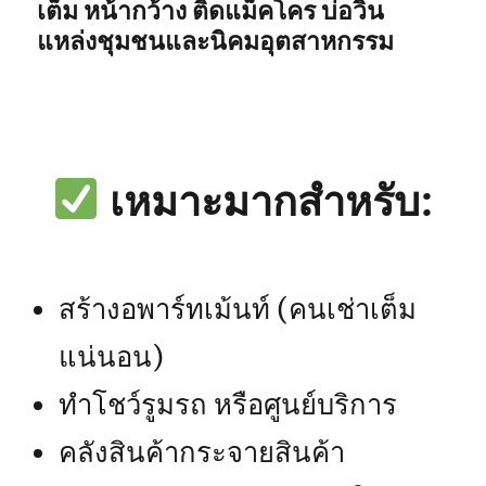
เต็ม หน้ากว้าง ติดแม็คโคร บ่อวิน
แหล่งชุมชนและนิคมอุตสาหกรรม
เหมาะมากสำหรับ:
สร้างอพาร์ทเม้นท์ (คนเช่าเต็ม
แน่นอน)
ทำโชว์รูมรถ หรือศูนย์บริการ
คลังสินค้ากระจายสินค้า