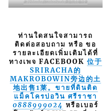
位于Sriracha的MakroBowin旁边的土地出售
ท่านใดสนใจสามารถ
ติดต่อสอบถาม หรือ ขอ
รายละเอียดเพิ่มเติมได้ที่
ทางเพจ FACEBOOK
位于
SRIRACHA的
MAKROBOWIN旁边的土
地出售1莱。ขายที่ดินติด
แม็คโครบ่อวิน ศรีราชา
0888999024
หรือเบอร์