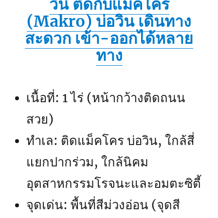
วิน ติดกับแม็คโคร
(Makro) บ่อวิน เดินทาง
สะดวก เข้า-ออกได้หลาย
ทาง
เนื้อที่: 1 ไร่ (หน้ากว้างติดถนน
สวย)
ทำเล: ติดแม็คโคร บ่อวิน, ใกล้สี่
แยกปากร่วม, ใกล้นิคม
อุตสาหกรรมโรจนะและอมตะซิตี้
จุดเด่น: พื้นที่สีม่วงอ่อน (จุดสี