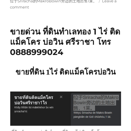
位于Sriracha的MakroBowin旁边的土地出售1莱。
Leave a
on
comment
ขาย
ที่ดิน
1
ขายด่วน ที่ดินทำเลทอง 1 ไร่ ติด
ไร่
ติด
แม็คโคร บ่อวิน ศรีราชา โทร
แม็คโคร
0888999024
บ่อ
วิน
ติดต่อ
โทร
ขายที่ดิน 1ไร่ ติดแม็คโครบ่อวิน
0888999024