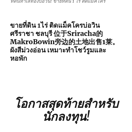
ที่ดินทำเลทองบ่อวิน! ขายที่ดิน 1 ไร่ ติดแม็คโคร
ขายที่ดิน 1ไร่ ติดแม็คโครบ่อวิน
ศรีราชา ชลบุรี
位于Sriracha的
MakroBowin旁边的土地出售1莱。
ผังสีม่วงอ่อน เหมาะทำโชว์รูมและ
หอพัก
โอกาสสุดท้ายสำหรับ
นักลงทุน!