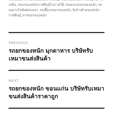
เหนือ
,
รถยกของหนักกาฬสินธุ์ไปภาคใต้
,
รถเครนรถยกของหนัก
,
รถ
เฉพาะกิจพิเศษ6เพลา
,
รถเฮี๊ยบรถยกของหนัก
,
รับจ้างย้ายของหนัก
กาฬสินธุ์
,
หารถยกของหนัก
Post
PREVIOUS
navigation
รถยกของหนัก มุกดาหาร บริษัทรับ
Previous
post:
เหมาขนส่งสินค้า
NEXT
รถยกของหนัก ขอนแก่น บริษัทรับเหมา
Next
post:
ขนส่งสินค้าราคาถูก